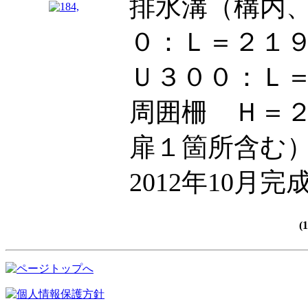
排水溝（構内
０：Ｌ＝２１
Ｕ３００：Ｌ
周囲柵 Ｈ＝
扉１箇所含む
2012年10月完
(1