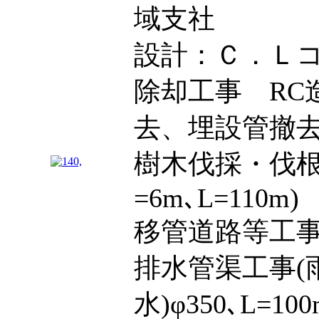
域支社
設計：Ｃ．Ｌ
除却工事 RC造
去、埋設管撤
樹木伐採・伐根
=6m､L=110m)
移管道路等工事 
排水管渠工事(雨水
水)φ350､L=100