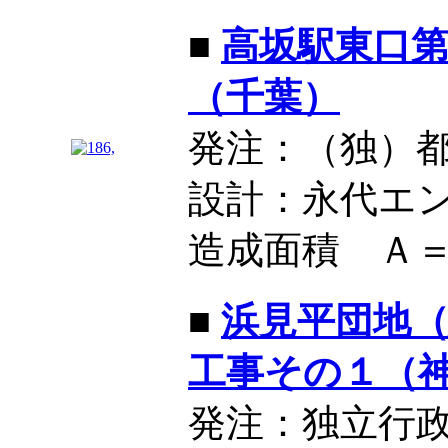
■
高坂駅東口第
（千葉）
発注：（独）
設計：永代エ
造成面積 Ａ＝3
■
浜見平団地
工事その１（
発注：独立行