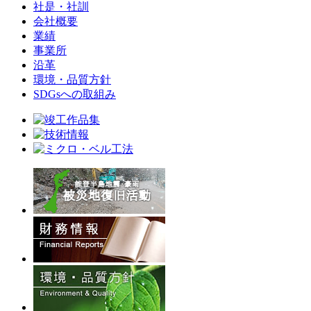
社是・社訓
会社概要
業績
事業所
沿革
環境・品質方針
SDGsへの取組み